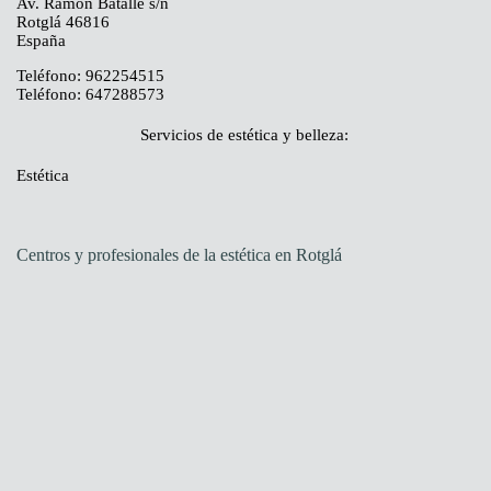
Av. Ramon Batalle s/n
N
Rotglá
46816
España
T
Teléfono:
962254515
Teléfono:
647288573
R
Servicios de estética y belleza:
Estética
O
S
Centros y profesionales de la estética en Rotglá
H
A
Z