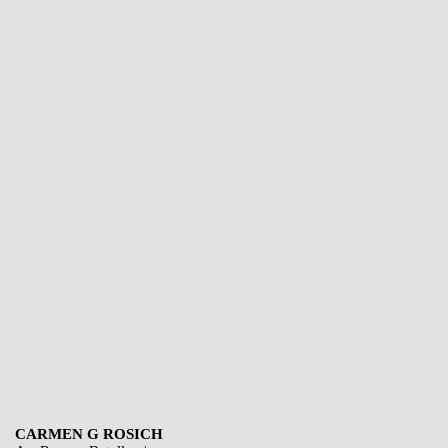
S
S
O
M
O
S
C
E
CARMEN G ROSICH