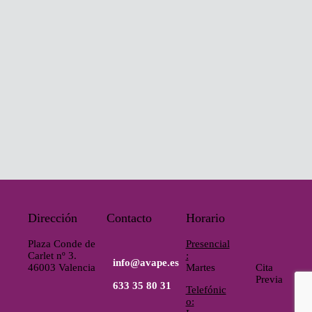
T
E
S
O
C
I
A
Dirección
Contacto
Horario
Plaza Conde de
Presencial
/
Carlet nº 3.
:
info@avape.es
46003 Valencia
Martes
Cita
Previa
O
633 35 80 31
Telefónic
o: