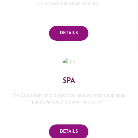
en terapias naturales para el...
S
S
DETAILS
O
M
O
SPA
S
SPA Establecimiento dotado de instalaciones apropiadas
para someterse a tratamientos con...
C
E
DETAILS
N