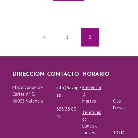
T
R
PAGINACIÓN
<
PAGE
1
PAGE
2
O
DE
S
ENTRADAS
DIRECCIÓN
CONTACTO
HORARIO
H
Plaza Conde de
Presencia
info@avape.
Carlet nº 3.
l:
es
A
46003 Valencia
Martes
Cita
Previa
633 35 80
Telefónic
Z
31
o:
Lunes a
T
jueves
10:00