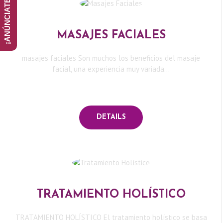
MASAJES FACIALES
masajes faciales Son muchos los beneficios del masaje
facial, una experiencia muy variada...
Q
U
DETAILS
I
E
N
TRATAMIENTO HOLÍSTICO
E
TRATAMIENTO HOLÍSTICO El tratamiento holístico se basa