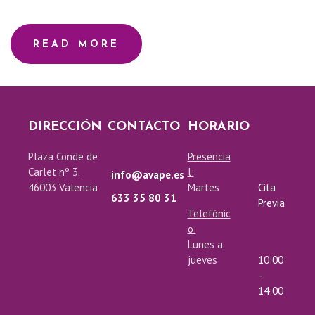
Z
READ MORE
T
E
DIRECCIÓN
CONTACTO
HORARIO
S
Plaza Conde de
Presencia
O
Carlet nº 3.
l:
info@avape.es
46003 Valencia
Martes
Cita
633 35 80 31
C
Previa
Telefónic
o:
I
Lunes a
jueves
10:00
-
A
14:00