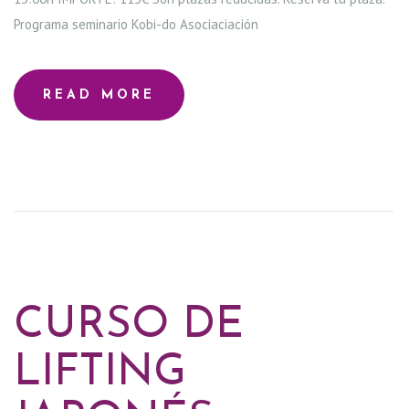
N
Programa seminario Kobi-do Asociaciación
E
READ MORE
S
S
O
M
O
CURSO DE
S
LIFTING