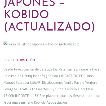
C
JAPONÉS –
E
KOBIDO
N
(ACTUALIZADO)
T
R
CURSOS
,
FORMACIÓN
10/01/2019
O
Desde la Asociación de Esteticistas Valencianas. Vamos a hacer
S
un curso de Lifting Japonés ( Kobido ) IMPARTIDO POR. Juan
Manuel Salvador LUGAR .Distribuciones Verity. Pasaje Ventura
H
Feliu,14 HORARIO. Los martes 5 y 12 de Febrero. De 9:00 a
15:00h IMPORTE: 115€ Son plazas reducidas. Reserva tu plaza.
A
Programa seminario Kobi-do Asociaciación