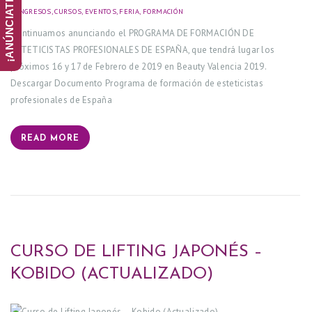
CONGRESOS
,
CURSOS
,
EVENTOS
,
FERIA
,
FORMACIÓN
15/01/2019
Continuamos anunciando el PROGRAMA DE FORMACIÓN DE
ESTETICISTAS PROFESIONALES DE ESPAÑA, que tendrá lugar los
Q
próximos 16 y 17 de Febrero de 2019 en Beauty Valencia 2019.
U
Descargar Documento Programa de formación de esteticistas
I
profesionales de España
E
N
READ MORE
E
S
S
O
M
CURSO DE LIFTING JAPONÉS –
O
KOBIDO (ACTUALIZADO)
S
C