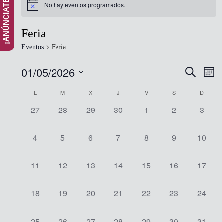
No hay eventos programados.
Feria
Eventos
Feria
01/05/2026
Navega
Nav
Buscar
Mes
de
de
Seleccionar
vist
Calendario
L
M
X
J
V
S
D
fecha.
búsque
de
de
0
0
0
0
0
0
0
27
28
29
30
1
2
3
y
Eve
Eventos
eventos,
eventos,
eventos,
eventos,
eventos,
eventos,
evento
vistas
de
0
0
0
0
0
0
0
4
5
6
7
8
9
10
eventos,
eventos,
eventos,
eventos,
eventos,
eventos,
evento
Eventos
0
0
0
0
0
0
0
11
12
13
14
15
16
17
eventos,
eventos,
eventos,
eventos,
eventos,
eventos,
evento
0
0
0
0
0
0
0
18
19
20
21
22
23
24
eventos,
eventos,
eventos,
eventos,
eventos,
eventos,
evento
0
0
0
0
0
0
0
25
26
27
28
29
30
31