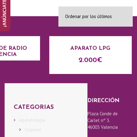
Q
U
I
DE RADIO
APARATO LPG
ENCIA
2.000
€
E
N
E
DIRECCIÓN
CATEGORIAS
S
Plaza Conde de
Aparatología
Carlet nº 3.
S
46003 Valencia
Corporal