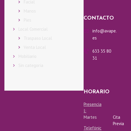
Facial
O
Manos
M
CONTACTO
Pies
Local Comercial
info@avape.
O
es
Traspaso Local
Venta Local
S
633 35 80
Mobiliario
31
Sin categoría
C
E
HORARIO
N
Presencia
l:
T
Martes
Cita
Previa
R
Telefónic