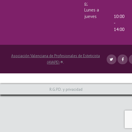
o:
Lunes a
O
jueves
10:00
-
S
14:00
H
Asociación Valenciana de Profesionales de Esteticista
A
(AVAPE)
®.
Z
R.G.P.D. y privacidad
T
E
S