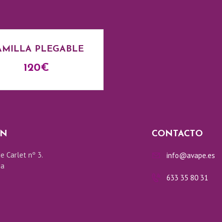
AMILLA PLEGABLE
120
€
ÓN
CONTACTO
e Carlet nº 3.
info@avape.es
ia
633 35 80 31