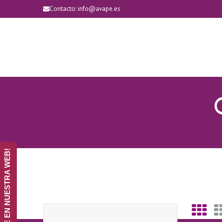
Contacto:
info@avape.es
¡ANÚNCIATE EN NUESTRA WEB!
Q
U