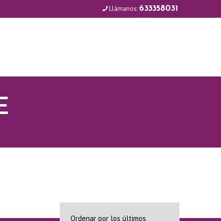
Llámanos:
633358031
E