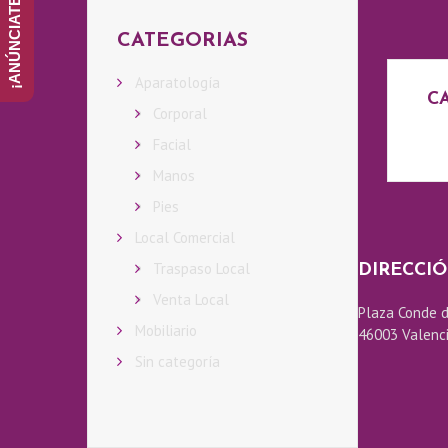
I
CATEGORIAS
E
Aparatología
C
N
Corporal
Facial
E
Manos
Pies
S
Local Comercial
S
Traspaso Local
DIRECCI
Venta Local
Plaza Conde d
O
Mobiliario
46003 Valenc
Sin categoría
M
O